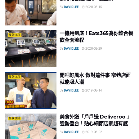
BY
DAVIDLEE
2020-03-15
一機用到底！Eats365為你整合餐
餐飲快訊
飲全套流程
BY
DAVIDLEE
2020-02-29
開吧好風水 做對這件事 窄巷店面
餐飲快訊
就能吸人潮
BY
DAVIDLEE
2019-08-14
美食外送「戶戶送 Deliveroo 」
餐飲快訊
強勢登台！貼心細節店家超有感
BY
DAVIDLEE
2019-08-02