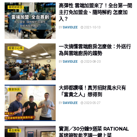
高彈性 雲端加盟來了！全台第一間
開吧碎碎念
主打免加盟金、隨時解約 怎麼加
入？
BY
DAVIDLEE
2021-10-13
一次搞懂雲端廚房怎麼做：外送行
經營小心得
為與雲端廚房的趨勢
BY
DAVIDLEE
2020-08-20
大師都讚嘆！真芳招財風水只有
餐飲快訊
「富貴之人」想得到
BY
DAVIDLEE
2020-05-27
實測／30分鐘9道菜 RATIONAL
產品開箱
蒸烤箱智能烹調一鍵上菜