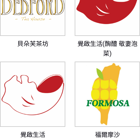
貝朵芙茶坊
覺啟生活(
醄醴
敬妻泡
菜)
覺啟生活
福爾摩沙