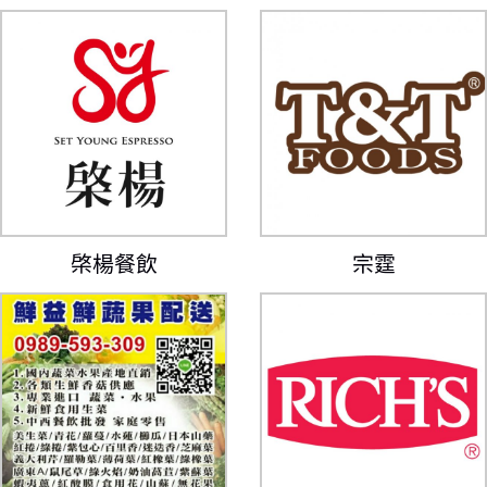
棨楊餐飲
宗霆