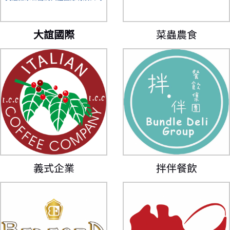
大誼國際
菜蟲農食
義式企業
拌伴餐飲