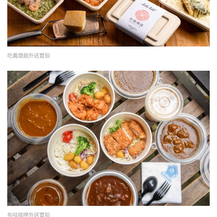
吃義燉飯外送實拍
布咕咖哩外送實拍