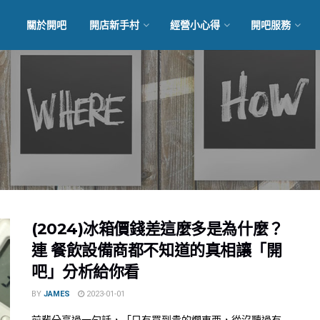
關於開吧
開店新手村
經營小心得
開吧服務
(2024)冰箱價錢差這麼多是為什麼？
連 餐飲設備商都不知道的真相讓「開
吧」分析給你看
BY
JAMES
2023-01-01
前輩分享過一句話，「只有買到貴的爛東西，從沒聽過有