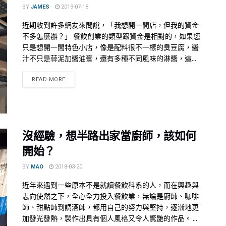
BY
JAMES
2019-07-18
近期收到許多網友來問說，「我想開一間店，但我的資金
不多怎麼辦？」 餐飲創業的類型跟資金是相對的，如果您
只是想開一間特色小店，像是配料很不一樣的臭豆腐，醬
汁不只是蒜泥加醬油膏，還有多種不同風味的淋醬，這...
READ MORE
沒經驗，想半路出家當廚師，該如何
開始？
BY
MAO
2018-03-20
近年來遇到一些原本不是就讀餐飲科系的人，而在興趣與
志向使然之下，全心全力投入餐飲業，無論是廚師、咖啡
師、甜點師到調酒師，都用自己的努力與堅持，逐漸地更
加發光發熱，製作出具有個人風格又令人驚艷的作品。 ...