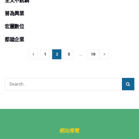
全文不銹鋼
推薦廠商
普為興業
推薦廠商
宏麗數位
其它服務
都謚企業
推薦廠商
1
2
3
…
10
網站導覽