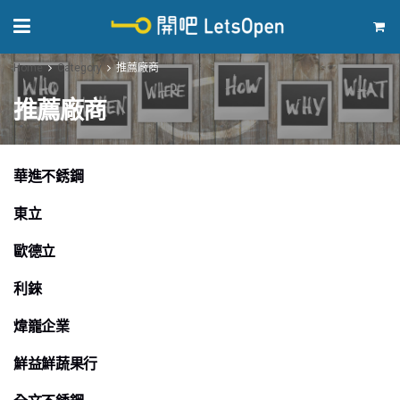
Home
Category
推薦廠商
推薦廠商
華進不銹鋼
推薦廠商
東立
推薦廠商
歐德立
推薦廠商
利錸
推薦廠商
煒巃企業
推薦廠商
鮮益鮮蔬果行
推薦廠商